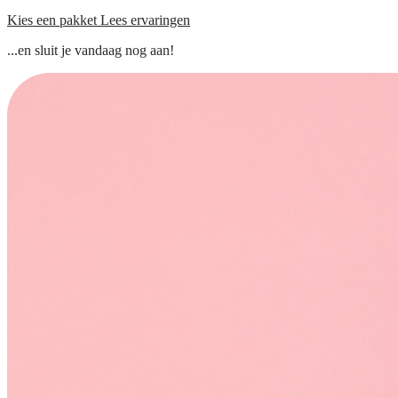
Kies een pakket
Lees ervaringen
...en sluit je vandaag nog aan!