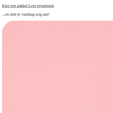
Kies een pakket
Lees ervaringen
...en sluit je vandaag nog aan!