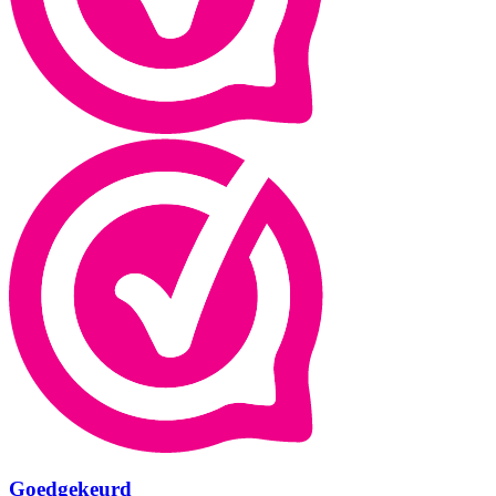
Goedgekeurd