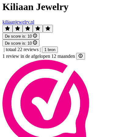
Kiliaan Jewelry
kiliaanjewelry.nl
De score is:
10
De score is:
10
|
totaal 22 reviews
|
1 bron
1 review in de afgelopen 12 maanden