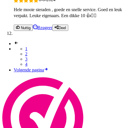
Hele mooie sieraden , goede en snelle service. Goed en leuk
verpakt. Leuke eigenaars. Een dikke 10 👍🙋‍♀️
Reageer
Nuttig
Deel
1
2
3
4
Volgende pagina