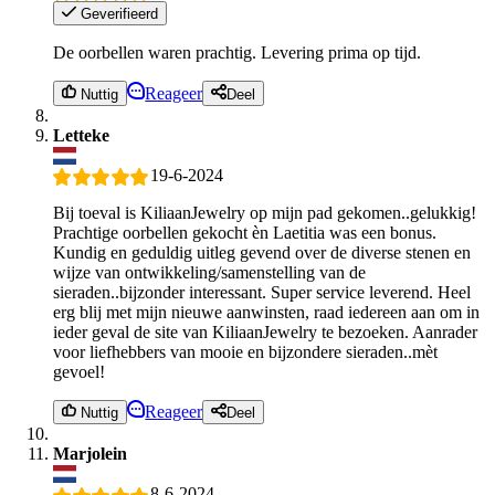
Geverifieerd
De oorbellen waren prachtig. Levering prima op tijd.
Reageer
Nuttig
Deel
Letteke
19-6-2024
Bij toeval is KiliaanJewelry op mijn pad gekomen..gelukkig!
Prachtige oorbellen gekocht èn Laetitia was een bonus.
Kundig en geduldig uitleg gevend over de diverse stenen en
wijze van ontwikkeling/samenstelling van de
sieraden..bijzonder interessant. Super service leverend. Heel
erg blij met mijn nieuwe aanwinsten, raad iedereen aan om in
ieder geval de site van KiliaanJewelry te bezoeken. Aanrader
voor liefhebbers van mooie en bijzondere sieraden..mèt
gevoel!
Reageer
Nuttig
Deel
Marjolein
8-6-2024