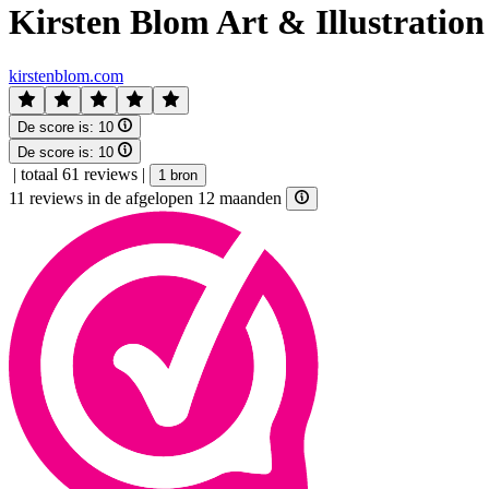
Kirsten Blom Art & Illustration
kirstenblom.com
De score is:
10
De score is:
10
|
totaal 61 reviews
|
1 bron
11 reviews in de afgelopen 12 maanden