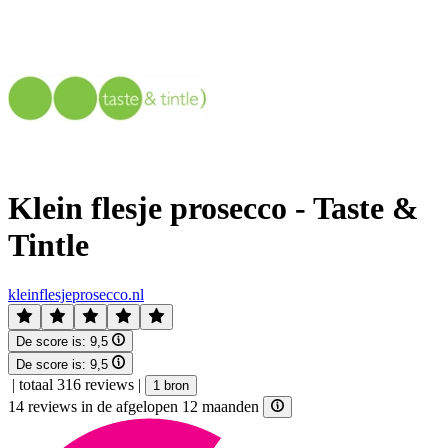
Klein flesje prosecco - Taste &
Tintle
kleinflesjeprosecco.nl
De score is:
9,5
De score is:
9,5
|
totaal 316 reviews
|
1 bron
14 reviews in de afgelopen 12 maanden