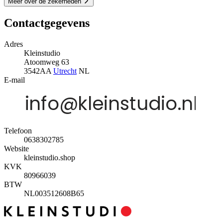
Meer over de zekerheden
Contactgegevens
Adres
Kleinstudio
Atoomweg 63
3542AA
Utrecht
NL
E-mail
Telefoon
0638302785
Website
kleinstudio.shop
KVK
80966039
BTW
NL003512608B65