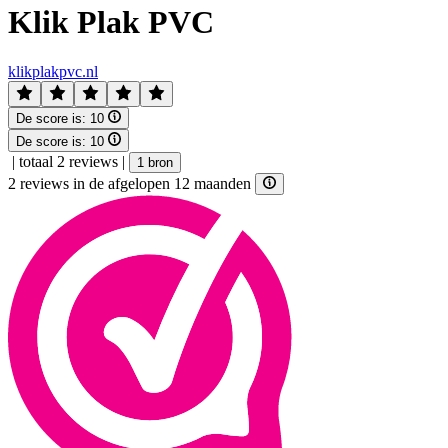
Klik Plak PVC
klikplakpvc.nl
De score is:
10
De score is:
10
|
totaal 2 reviews
|
1 bron
2 reviews in de afgelopen 12 maanden