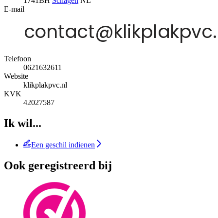
1741BH
Schagen
NL
E-mail
Telefoon
0621632611
Website
klikplakpvc.nl
KVK
42027587
Ik wil...
Een geschil indienen
Ook geregistreerd bij