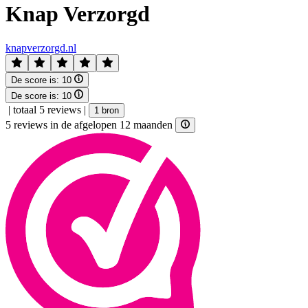
Knap Verzorgd
knapverzorgd.nl
De score is:
10
De score is:
10
|
totaal 5 reviews
|
1 bron
5 reviews in de afgelopen 12 maanden