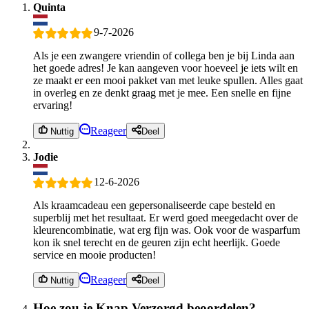
Quinta
9-7-2026
Als je een zwangere vriendin of collega ben je bij Linda aan
het goede adres! Je kan aangeven voor hoeveel je iets wilt en
ze maakt er een mooi pakket van met leuke spullen. Alles gaat
in overleg en ze denkt graag met je mee. Een snelle en fijne
ervaring!
Reageer
Nuttig
Deel
Jodie
12-6-2026
Als kraamcadeau een gepersonaliseerde cape besteld en
superblij met het resultaat. Er werd goed meegedacht over de
kleurencombinatie, wat erg fijn was. Ook voor de wasparfum
kon ik snel terecht en de geuren zijn echt heerlijk. Goede
service en mooie producten!
Reageer
Nuttig
Deel
Hoe zou je Knap Verzorgd beoordelen?