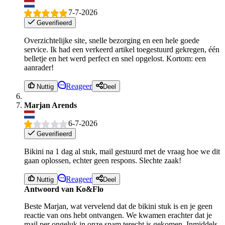
7-7-2026
Geverifieerd
Overzichtelijke site, snelle bezorging en een hele goede
service. Ik had een verkeerd artikel toegestuurd gekregen, één
belletje en het werd perfect en snel opgelost. Kortom: een
aanrader!
Reageer
Nuttig
Deel
Marjan Arends
6-7-2026
Geverifieerd
Bikini na 1 dag al stuk, mail gestuurd met de vraag hoe we dit
gaan oplossen, echter geen respons. Slechte zaak!
Reageer
Nuttig
Deel
Antwoord van Ko&Flo
Beste Marjan, wat vervelend dat de bikini stuk is en je geen
reactie van ons hebt ontvangen. We kwamen erachter dat je
mail per ongeluk in onze spam terecht is gekomen. Inmiddels