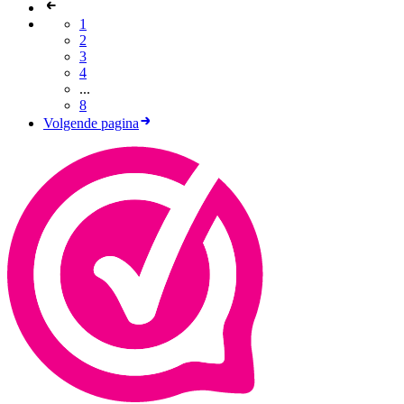
1
2
3
4
...
8
Volgende pagina