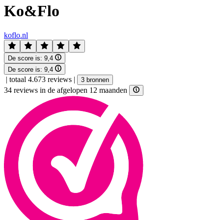
Ko&Flo
koflo.nl
De score is:
9,4
De score is:
9,4
|
totaal 4.673 reviews
|
3 bronnen
34 reviews in de afgelopen 12 maanden