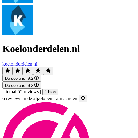
Koelonderdelen.nl
koelonderdelen.nl
De score is:
9,2
De score is:
9,2
|
totaal 55 reviews
|
1 bron
6 reviews in de afgelopen 12 maanden