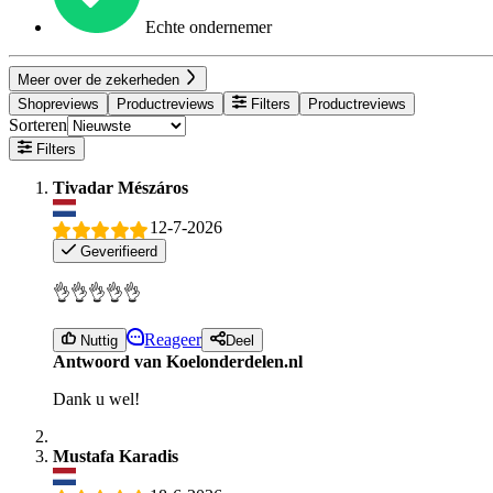
Echte ondernemer
Meer over de zekerheden
Shopreviews
Productreviews
Filters
Productreviews
Sorteren
Filters
Tivadar Mészáros
12-7-2026
Geverifieerd
👌👌👌👌👌
Reageer
Nuttig
Deel
Antwoord van Koelonderdelen.nl
Dank u wel!
Mustafa Karadis