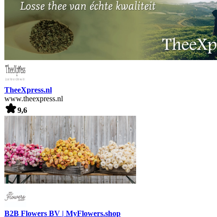
TheeXpress.nl
www.theexpress.nl
9,6
B2B Flowers BV | MyFlowers.shop