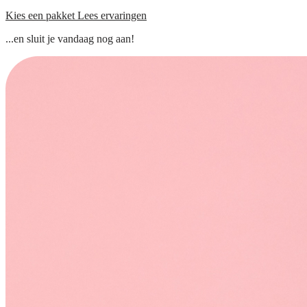
Kies een pakket
Lees ervaringen
...en sluit je vandaag nog aan!