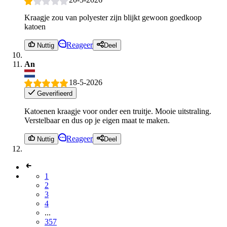
Kraagje zou van polyester zijn blijkt gewoon goedkoop
katoen
Reageer
Nuttig
Deel
An
18-5-2026
Geverifieerd
Katoenen kraagje voor onder een truitje. Mooie uitstraling.
Verstelbaar en dus op je eigen maat te maken.
Reageer
Nuttig
Deel
1
2
3
4
...
357