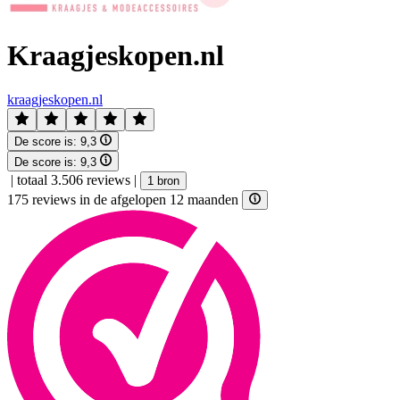
Kraagjeskopen.nl
kraagjeskopen.nl
De score is:
9,3
De score is:
9,3
|
totaal 3.506 reviews
|
1 bron
175 reviews in de afgelopen 12 maanden