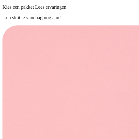
Kies een pakket
Lees ervaringen
...en sluit je vandaag nog aan!