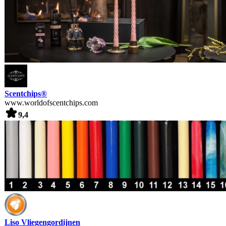
Scentchips®
www.worldofscentchips.com
9,4
Liso Vliegengordijnen