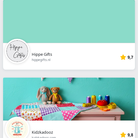
Hippe Gifts
9,7
hippegifts.nl
Kidzkadooz
9,8
kidzkadooz.com