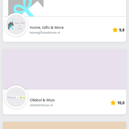
Home, Gifts & More
9,8
homegiftsandmore.nl
Ollebol & Muis
10,0
ollebolenmuis.nl