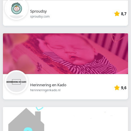
Sproudsy
8,7
sproudsy.com
Herinnering en Kado
9,6
herinneringenkado.nl