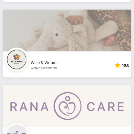
Welp & Wonder
10,0
welp-en-wonder.nl