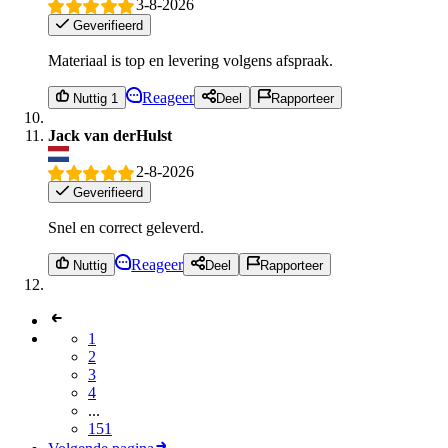
3-8-2026
Geverifieerd
Materiaal is top en levering volgens afspraak.
Reageer
Nuttig 1
Deel
Rapporteer
Jack van derHulst
2-8-2026
Geverifieerd
Snel en correct geleverd.
Reageer
Nuttig
Deel
Rapporteer
1
2
3
4
...
151