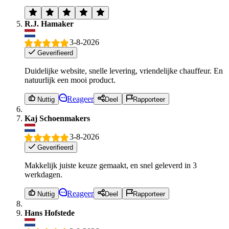
R.J. Hamaker
3-8-2026
Geverifieerd
Duidelijke website, snelle levering, vriendelijke chauffeur. En
natuurlijk een mooi product.
Reageer
Nuttig
Deel
Rapporteer
Kaj Schoenmakers
3-8-2026
Geverifieerd
Makkelijk juiste keuze gemaakt, en snel geleverd in 3
werkdagen.
Reageer
Nuttig
Deel
Rapporteer
Hans Hofstede