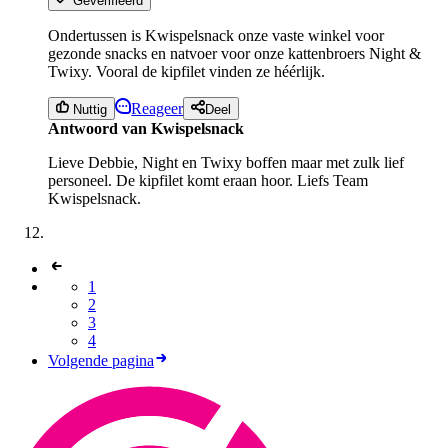
Geverifieerd
Ondertussen is Kwispelsnack onze vaste winkel voor
gezonde snacks en natvoer voor onze kattenbroers Night &
Twixy. Vooral de kipfilet vinden ze héérlijk.
Reageer
Nuttig
Deel
Antwoord van Kwispelsnack
Lieve Debbie, Night en Twixy boffen maar met zulk lief
personeel. De kipfilet komt eraan hoor. Liefs Team
Kwispelsnack.
1
2
3
4
Volgende pagina