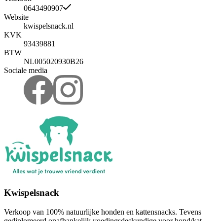
0643490907
Website
kwispelsnack.nl
KVK
93439881
BTW
NL005020930B26
Sociale media
Kwispelsnack
Verkoop van 100% natuurlijke honden en kattensnacks. Tevens
gediplomeerd onafhankelijk voedingsdeskundige voor hond/kat