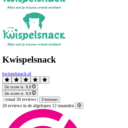
Kwispelsnack
kwispelsnack.nl
De score is:
9,9
De score is:
9,9
|
totaal 30 reviews
|
3 bronnen
20 reviews in de afgelopen 12 maanden