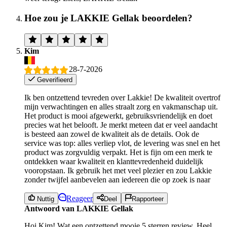
Hoe zou je LAKKIE Gellak beoordelen?
Kim
28-7-2026
Geverifieerd
Ik ben ontzettend tevreden over Lakkie! De kwaliteit overtrof
mijn verwachtingen en alles straalt zorg en vakmanschap uit.
Het product is mooi afgewerkt, gebruiksvriendelijk en doet
precies wat het belooft. Je merkt meteen dat er veel aandacht
is besteed aan zowel de kwaliteit als de details. Ook de
service was top: alles verliep vlot, de levering was snel en het
product was zorgvuldig verpakt. Het is fijn om een merk te
ontdekken waar kwaliteit en klanttevredenheid duidelijk
vooropstaan. Ik gebruik het met veel plezier en zou Lakkie
zonder twijfel aanbevelen aan iedereen die op zoek is naar
Reageer
Nuttig
Deel
Rapporteer
Antwoord van LAKKIE Gellak
Hoi Kim! Wat een ontzettend mooie 5 sterren review. Heel