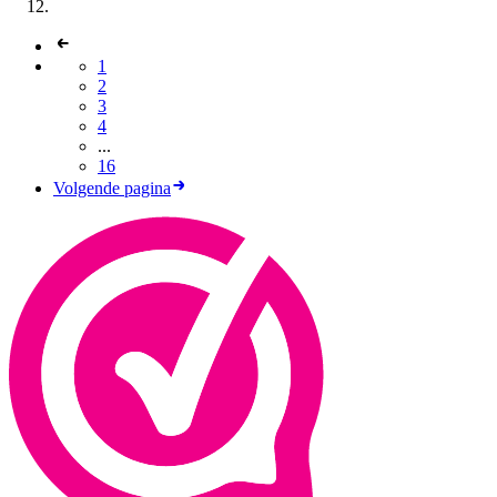
1
2
3
4
...
16
Volgende pagina