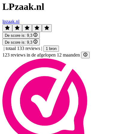
LPzaak.nl
lpzaak.nl
De score is:
9,3
De score is:
9,3
|
totaal 133 reviews
|
1 bron
123 reviews in de afgelopen 12 maanden