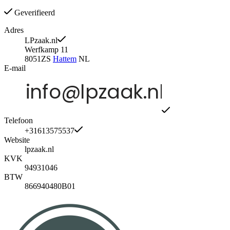
Geverifieerd
Adres
LPzaak.nl
Werfkamp 11
8051ZS
Hattem
NL
E-mail
Telefoon
+31613575537
Website
lpzaak.nl
KVK
94931046
BTW
866940480B01