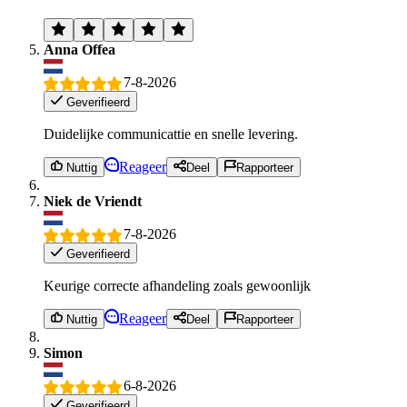
Anna Offea
7-8-2026
Geverifieerd
Duidelijke communicattie en snelle levering.
Reageer
Nuttig
Deel
Rapporteer
Niek de Vriendt
7-8-2026
Geverifieerd
Keurige correcte afhandeling zoals gewoonlijk
Reageer
Nuttig
Deel
Rapporteer
Simon
6-8-2026
Geverifieerd