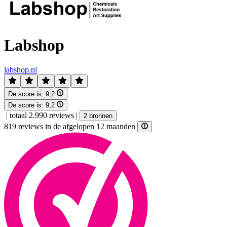
Labshop
labshop.nl
De score is:
9,2
De score is:
9,2
|
totaal 2.990 reviews
|
2 bronnen
819 reviews in de afgelopen 12 maanden