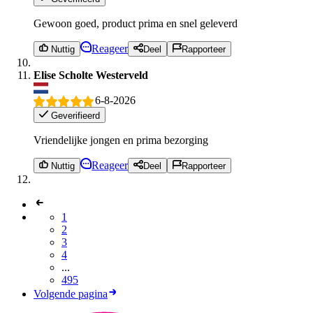
Gewoon goed, product prima en snel geleverd
Reageer
Nuttig
Deel
Rapporteer
Elise Scholte Westerveld
6-8-2026
Geverifieerd
Vriendelijke jongen en prima bezorging
Reageer
Nuttig
Deel
Rapporteer
1
2
3
4
...
495
Volgende pagina