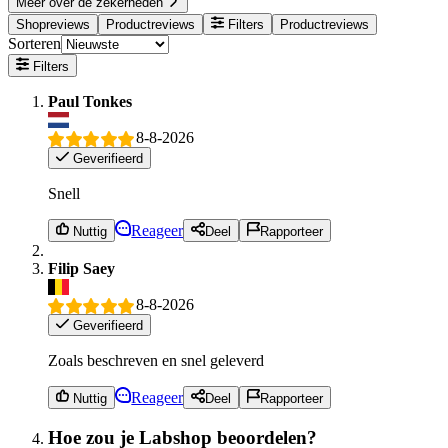
Meer over de zekerheden
Shopreviews
Productreviews
Filters
Productreviews
Sorteren
Filters
Paul Tonkes
8-8-2026
Geverifieerd
Snell
Reageer
Nuttig
Deel
Rapporteer
Filip Saey
8-8-2026
Geverifieerd
Zoals beschreven en snel geleverd
Reageer
Nuttig
Deel
Rapporteer
Hoe zou je Labshop beoordelen?