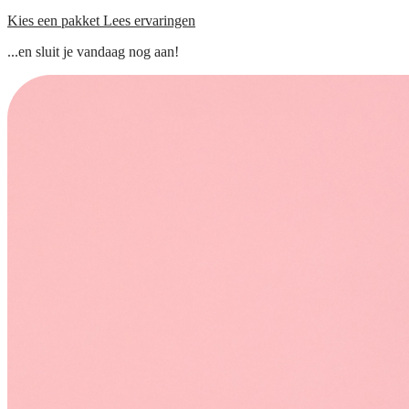
Kies een pakket
Lees ervaringen
...en sluit je vandaag nog aan!