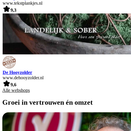
www.tekstplankjes.nl
9,3
De Hooyzolder
www.dehooyzolder.nl
9,6
Alle webshops
Groei in vertrouwen én omzet