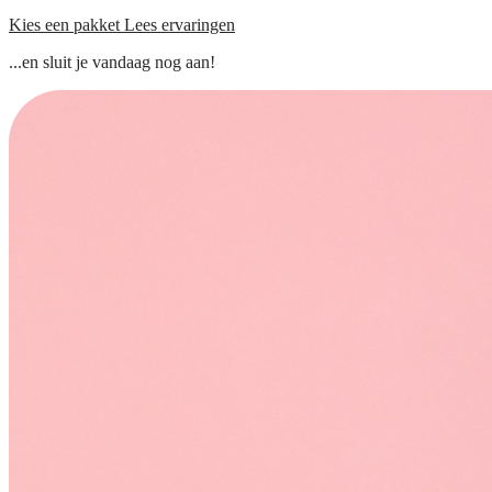
Kies een pakket
Lees ervaringen
...en sluit je vandaag nog aan!