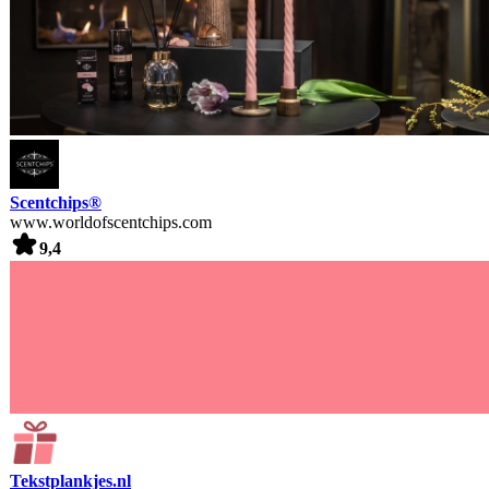
Scentchips®
www.worldofscentchips.com
9,4
Tekstplankjes.nl