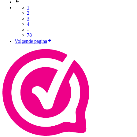
1
2
3
4
...
78
Volgende pagina