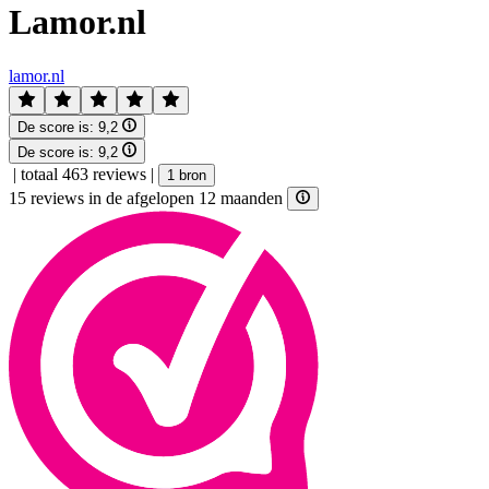
Lamor.nl
lamor.nl
De score is:
9,2
De score is:
9,2
|
totaal 463 reviews
|
1 bron
15 reviews in de afgelopen 12 maanden