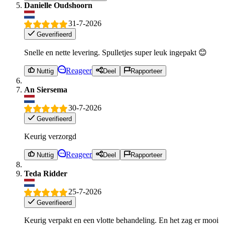
Danielle Oudshoorn
31-7-2026
Geverifieerd
Snelle en nette levering. Spulletjes super leuk ingepakt 😊
Reageer
Nuttig
Deel
Rapporteer
An Siersema
30-7-2026
Geverifieerd
Keurig verzorgd
Reageer
Nuttig
Deel
Rapporteer
Teda Ridder
25-7-2026
Geverifieerd
Keurig verpakt en een vlotte behandeling. En het zag er mooi