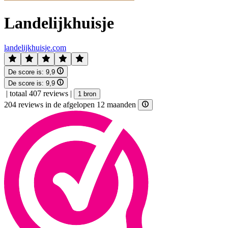
Landelijkhuisje
landelijkhuisje.com
De score is:
9,9
De score is:
9,9
|
totaal 407 reviews
|
1 bron
204 reviews in de afgelopen 12 maanden