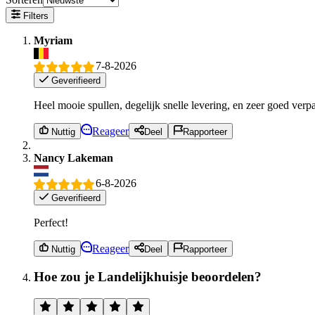
Filters
Myriam
7-8-2026
Geverifieerd
Heel mooie spullen, degelijk snelle levering, en zeer goed verpa
Reageer
Nuttig
Deel
Rapporteer
Nancy Lakeman
6-8-2026
Geverifieerd
Perfect!
Reageer
Nuttig
Deel
Rapporteer
Hoe zou je Landelijkhuisje beoordelen?