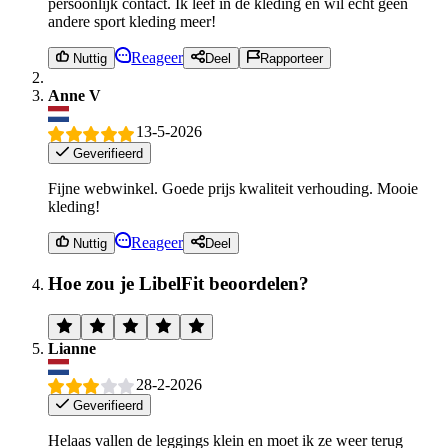
persoonlijk contact. Ik leef in de kleding en wil echt geen
andere sport kleding meer!
Reageer
Nuttig
Deel
Rapporteer
Anne V
13-5-2026
Geverifieerd
Fijne webwinkel. Goede prijs kwaliteit verhouding. Mooie
kleding!
Reageer
Nuttig
Deel
Hoe zou je LibelFit beoordelen?
Lianne
28-2-2026
Geverifieerd
Helaas vallen de leggings klein en moet ik ze weer terug