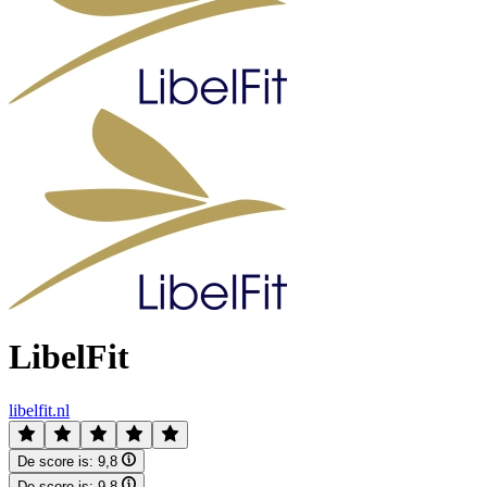
LibelFit
libelfit.nl
De score is:
9,8
De score is:
9,8