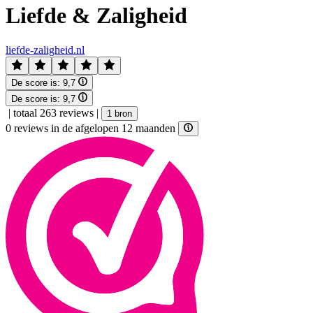
Liefde & Zaligheid
liefde-zaligheid.nl
De score is:
9,7
De score is:
9,7
|
totaal 263 reviews
|
1 bron
0 reviews in de afgelopen 12 maanden