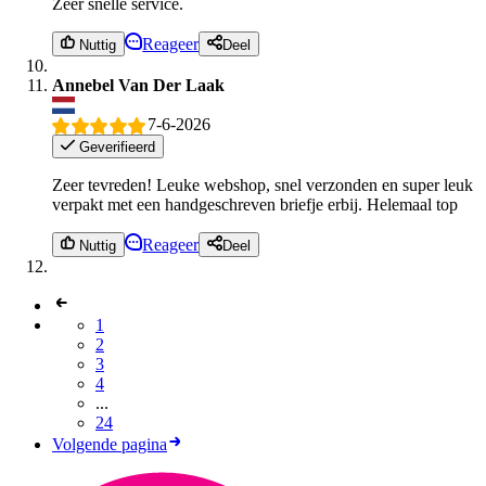
Zeer snelle service.
Reageer
Nuttig
Deel
Annebel Van Der Laak
7-6-2026
Geverifieerd
Zeer tevreden! Leuke webshop, snel verzonden en super leuk
verpakt met een handgeschreven briefje erbij. Helemaal top
Reageer
Nuttig
Deel
1
2
3
4
...
24
Volgende pagina