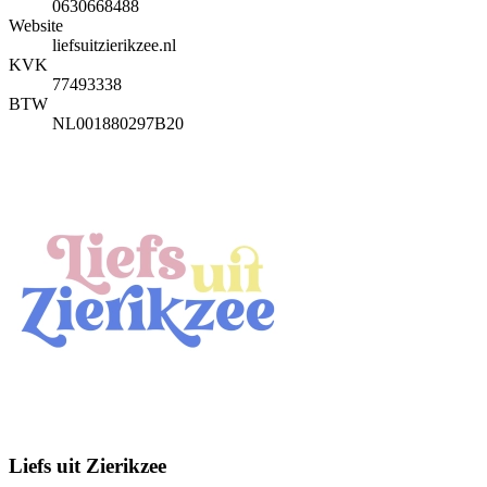
0630668488
Website
liefsuitzierikzee.nl
KVK
77493338
BTW
NL001880297B20
Liefs uit Zierikzee