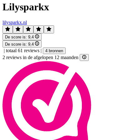
Lilysparkx
lilysparkx.nl
De score is:
9,4
De score is:
9,4
|
totaal 61 reviews
|
4 bronnen
2 reviews in de afgelopen 12 maanden