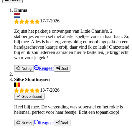
Emma
17-7-2026
Zojuist het pakketje ontvangen van Little Charlie’s. 2
slabbertjes en een set met allerlei speltjes voor in haar haar. Zo
blij mee. Alles is heel erg zorgvuldig en mooi ingepakt en een
handgeschreven kaartje erbij, daar vind ik zo leuk! Ontzettend
blij en ik zou iedereen aanraden hier te bestellen, je krijgt echt
waar voor je geld!
Reageer
Nuttig
Deel
Silke Stouthuysen
13-7-2026
Geverifieerd
Heel blij mee. De verzending was supersnel en het rokje is
helemaal perfect voor haar feestje. Echt een topaankoop!
Reageer
Nuttig
Deel