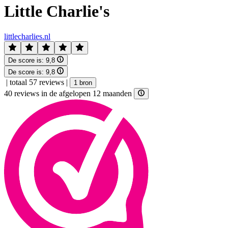
Little Charlie's
littlecharlies.nl
De score is:
9,8
De score is:
9,8
|
totaal 57 reviews
|
1 bron
40 reviews in de afgelopen 12 maanden