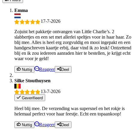
Emma
17-7-2026
Zojuist het pakketje ontvangen van Little Charlie’s. 2
slabbertjes en een set met allerlei speltjes voor in haar haar. Zo
blij mee. Alles is heel erg zorgvuldig en mooi ingepakt en een
handgeschreven kaartje erbij, daar vind ik zo leuk! Ontzettend
blij en ik zou iedereen aanraden hier te bestellen, je krijgt echt
waar voor je geld!
Reageer
Nuttig
Deel
Silke Stouthuysen
13-7-2026
Geverifieerd
Heel blij mee. De verzending was supersnel en het rokje is
helemaal perfect voor haar feestje. Echt een topaankoop!
Reageer
Nuttig
Deel