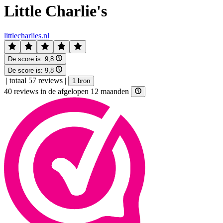
Little Charlie's
littlecharlies.nl
De score is:
9,8
De score is:
9,8
|
totaal 57 reviews
|
1 bron
40 reviews in de afgelopen 12 maanden