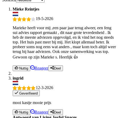
Mieke Reintjes
19-5-2026
Marieke heeft voor mij ,een paar jaar terug alweer, een feng
sui advies rapport gemaakt , dit naar grote tevredenheid . Ik
heb de meeste adviezen opgevolgd, en ik vind het nog steeds
top. Het huis past meer bij mij. Het klopt allemaal beter. Ik
probeer soms nog eens wat anders , maar kom toch altijd weer
terug bij haar adviezen. Ook onze samenwerking was top.
Gewoon op zijn Marieke s. Heerlijk 👍
Reageer
Nuttig
Deel
ingrid
12-3-2026
Geverifieerd
mooi kastje mooie prijs
Reageer
Nuttig
Deel
Antwoord van Living Joyful Spaces