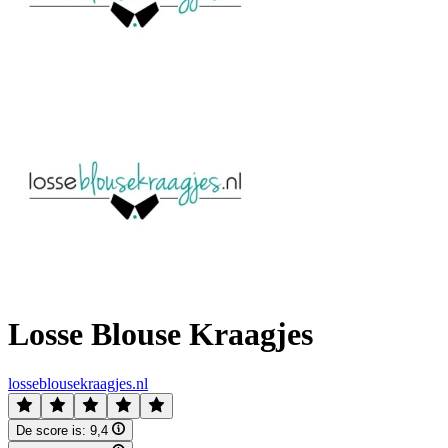
Losse Blouse Kraagjes
losseblousekraagjes.nl
De score is:
9,4