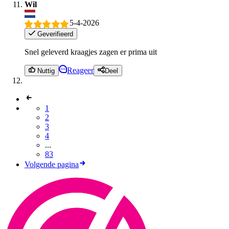
Wil
5-4-2026
Geverifieerd
Snel geleverd kraagjes zagen er prima uit
Reageer
Nuttig
Deel
1
2
3
4
...
83
Volgende pagina