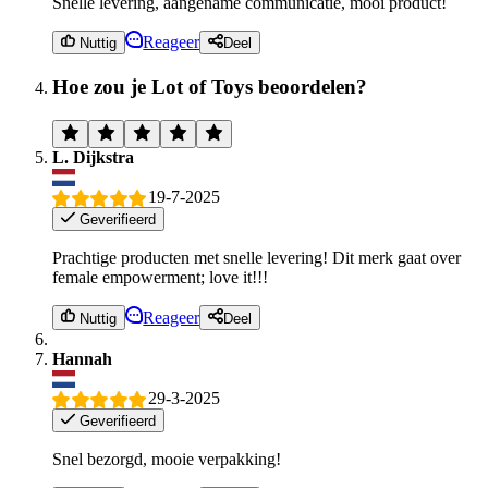
Snelle levering, aangename communicatie, mooi product!
Reageer
Nuttig
Deel
Hoe zou je Lot of Toys beoordelen?
L. Dijkstra
19-7-2025
Geverifieerd
Prachtige producten met snelle levering! Dit merk gaat over
female empowerment; love it!!!
Reageer
Nuttig
Deel
Hannah
29-3-2025
Geverifieerd
Snel bezorgd, mooie verpakking!