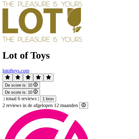
Lot of Toys
lotoftoys.com
De score is:
10
De score is:
10
|
totaal 6 reviews
|
1 bron
2 reviews in de afgelopen 12 maanden