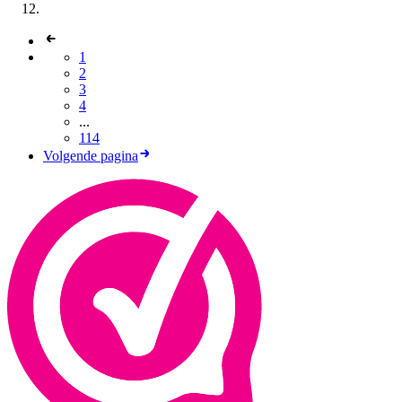
1
2
3
4
...
114
Volgende pagina