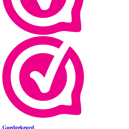
Goedgekeurd