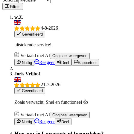
Filters
w.Z.
4-8-2026
Geverifieerd
uitstekende service!
Vertaald met AI
Origineel weergeven
Reageer
Nuttig
Deel
Rapporteer
Joris Vrijhof
21-7-2026
Geverifieerd
Zoals verwacht. Snel en functioneel 👍
Vertaald met AI
Origineel weergeven
Reageer
Nuttig
Deel
Hoe zou je Lureparts.nl beoordelen?