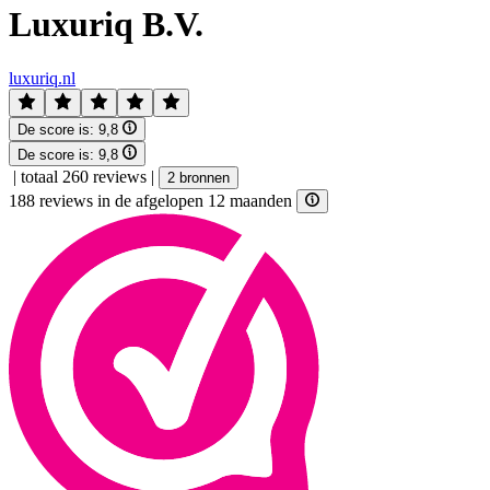
Luxuriq B.V.
luxuriq.nl
De score is:
9,8
De score is:
9,8
|
totaal 260 reviews
|
2 bronnen
188 reviews in de afgelopen 12 maanden