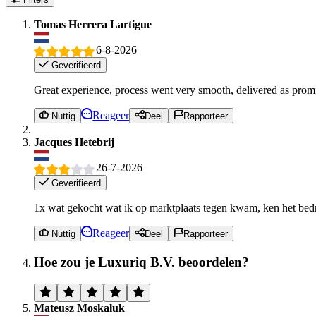
Tomas Herrera Lartigue
6-8-2026
Geverifieerd
Great experience, process went very smooth, delivered as prom
Reageer
Nuttig
Deel
Rapporteer
Jacques Hetebrij
26-7-2026
Geverifieerd
1x wat gekocht wat ik op marktplaats tegen kwam, ken het bedri
Reageer
Nuttig
Deel
Rapporteer
Hoe zou je Luxuriq B.V. beoordelen?
Mateusz Moskaluk