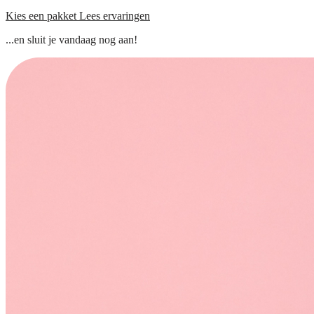
Kies een pakket
Lees ervaringen
...en sluit je vandaag nog aan!