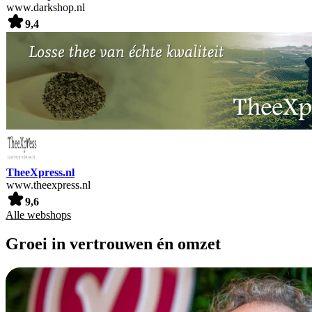
www.darkshop.nl
9,4
TheeXpress.nl
www.theexpress.nl
9,6
Alle webshops
Groei in vertrouwen én omzet