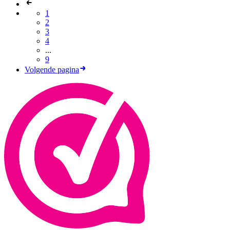
1
2
3
4
...
9
Volgende pagina