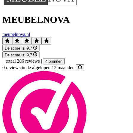
MEUBELNOVA
meubelnova.nl
De score is:
9,7
De score is:
9,7
|
totaal 206 reviews
|
4 bronnen
0 reviews in de afgelopen 12 maanden