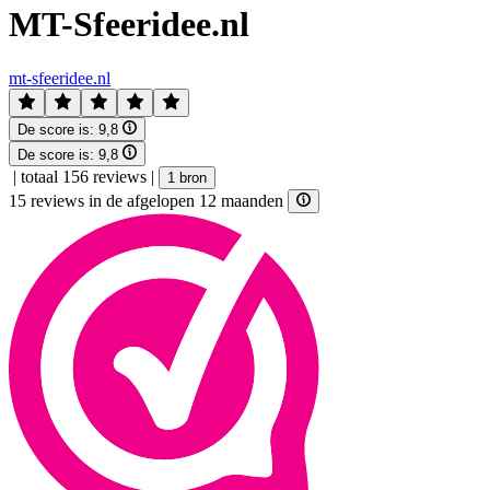
MT-Sfeeridee.nl
mt-sfeeridee.nl
De score is:
9,8
De score is:
9,8
|
totaal 156 reviews
|
1 bron
15 reviews in de afgelopen 12 maanden