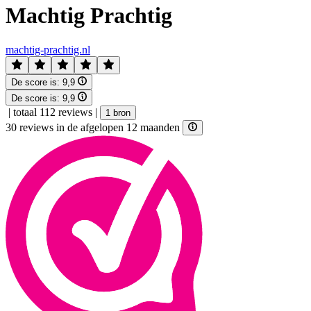
Machtig Prachtig
machtig-prachtig.nl
De score is:
9,9
De score is:
9,9
|
totaal 112 reviews
|
1 bron
30 reviews in de afgelopen 12 maanden