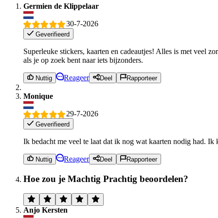
Germien de Klippelaar
30-7-2026
Geverifieerd
Superleuke stickers, kaarten en cadeautjes! Alles is met veel z
als je op zoek bent naar iets bijzonders.
Reageer
Nuttig
Deel
Rapporteer
Monique
29-7-2026
Geverifieerd
Ik bedacht me veel te laat dat ik nog wat kaarten nodig had. Ik
Reageer
Nuttig
Deel
Rapporteer
Hoe zou je Machtig Prachtig beoordelen?
Anjo Kersten