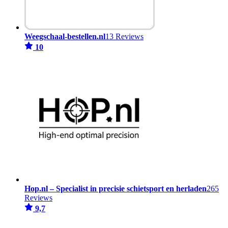
Weegschaal-bestellen.nl
13 Reviews
10
Hop.nl – Specialist in precisie schietsport en herladen
265
Reviews
9,7