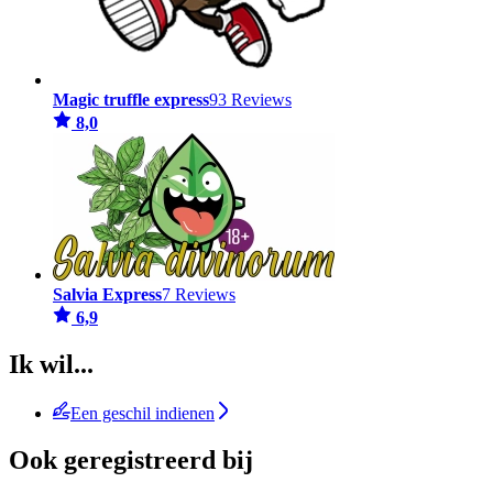
Magic truffle express
93 Reviews
8,0
Salvia Express
7 Reviews
6,9
Ik wil...
Een geschil indienen
Ook geregistreerd bij