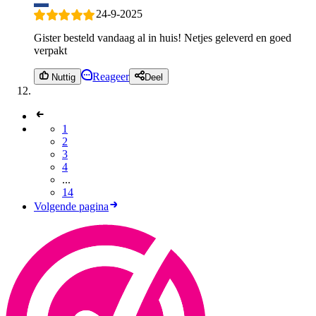
24-9-2025
Gister besteld vandaag al in huis! Netjes geleverd en goed
verpakt
Reageer
Nuttig
Deel
1
2
3
4
...
14
Volgende pagina