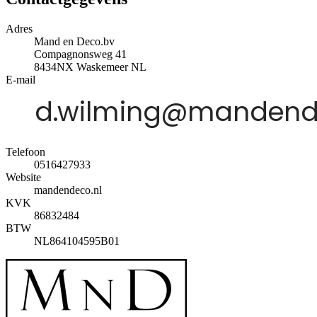
Adres
Mand en Deco.bv
Compagnonsweg 41
8434NX
Waskemeer
NL
E-mail
Telefoon
0516427933
Website
mandendeco.nl
KVK
86832484
BTW
NL864104595B01