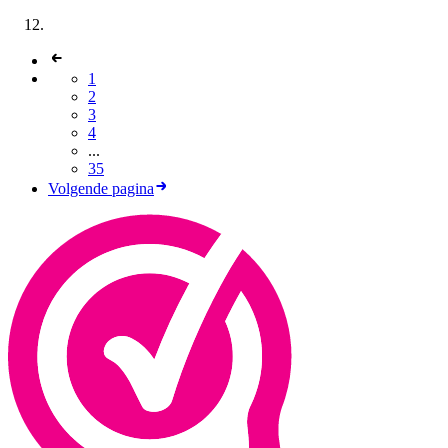
1
2
3
4
...
35
Volgende pagina