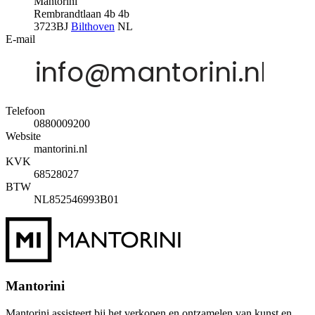
Mantorini
Rembrandtlaan 4b 4b
3723BJ
Bilthoven
NL
E-mail
Telefoon
0880009200
Website
mantorini.nl
KVK
68528027
BTW
NL852546993B01
Mantorini
Mantorini assisteert bij het verkopen en ontzamelen van kunst en