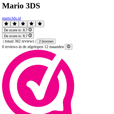
Mario 3DS
mario3ds.nl
De score is:
8,7
De score is:
8,7
|
totaal 382 reviews
|
2 bronnen
0 reviews in de afgelopen 12 maanden