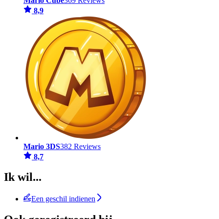
Mario Cube
369 Reviews
8,9
Mario 3DS
382 Reviews
8,7
Ik wil...
Een geschil indienen