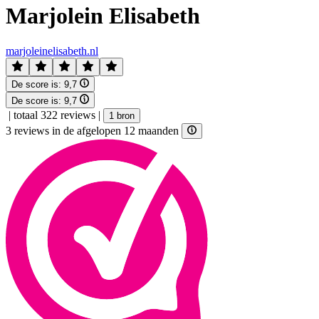
Marjolein Elisabeth
marjoleinelisabeth.nl
De score is:
9,7
De score is:
9,7
|
totaal 322 reviews
|
1 bron
3 reviews in de afgelopen 12 maanden