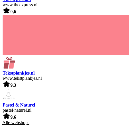
www.theexpress.nl
9,6
Tekstplankjes.nl
www.tekstplankjes.nl
9,3
Pastel & Naturel
pastel-naturel.nl
9,6
Alle webshops