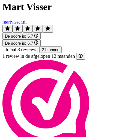
Mart Visser
martvisser.nl
De score is:
6,7
De score is:
6,7
|
totaal 8 reviews
|
2 bronnen
1 review in de afgelopen 12 maanden