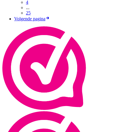
4
...
25
Volgende pagina